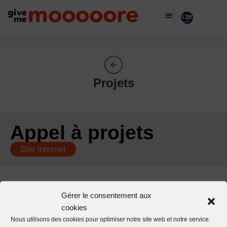
Projets
Appel à projets
Site internet
Gérer le consentement aux
Vous avez aimé ce projet ?
cookies
Nous utilisons des cookies pour optimiser notre site web et notre service.