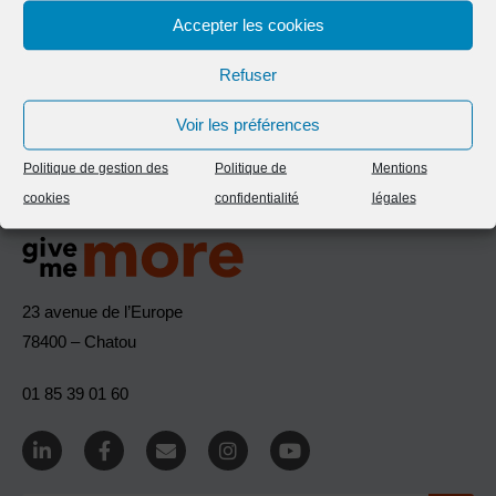
Contactez-nous
Accepter les cookies
Refuser
Voir les préférences
Politique de gestion des
Politique de
Mentions
cookies
confidentialité
légales
23 avenue de l’Europe
78400 – Chatou
01 85 39 01 60