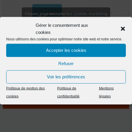
Cliquez pour accepter les cookies marketing
et activer ce contenu
Gérer le consentement aux
cookies
Nous utilisons des cookies pour optimiser notre site web et notre service.
Accepter les cookies
Refuser
Vous avez aimé ce projet ?
Voir les préférences
Politique de gestion des
Politique de
Mentions
Contactez-nous
cookies
confidentialité
légales