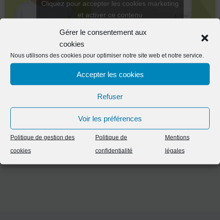
Cliquez pour accepter les cookies marketing
et activer ce contenu
Gérer le consentement aux
cookies
Nous utilisons des cookies pour optimiser notre site web et notre service.
Accepter les cookies
Refuser
Vous avez aimé ce projet ?
Voir les préférences
Contactez-nous
Politique de gestion des
Politique de
Mentions
cookies
confidentialité
légales